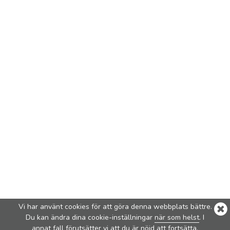
Vi har använt cookies för att göra denna webbplats bättre.
Du kan ändra dina cookie-inställningar
när som helst
. I
annat fall förutsätter vi att du är nöjd att fortsätta.