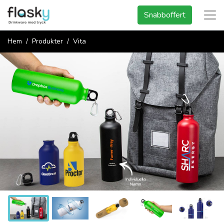
Snabboffert
Hem
Produkter
Vita