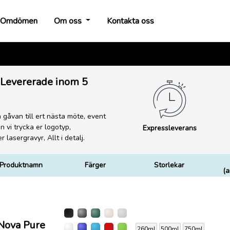
t)
Omdömen
Om oss
Kontakta oss
 Levererade inom 5
gåvan till ert nästa möte, event
 vi trycka er logotyp,
Expressleverans
lasergravyr, Allt i detalj.
Produktnamn
Färger
Storlekar
(a
Nova Pure
260ml
500ml
750ml