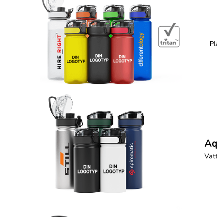
Pl
Aq
Vatt