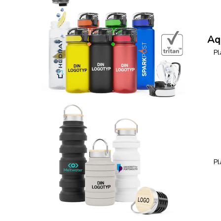
Aq
Pl
Pl