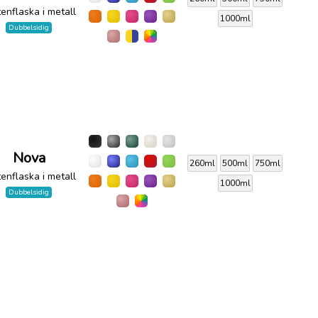
enflaska i metall
1000ml
Dubbelsidig
Nova
260ml
500ml
750ml
enflaska i metall
1000ml
Dubbelsidig