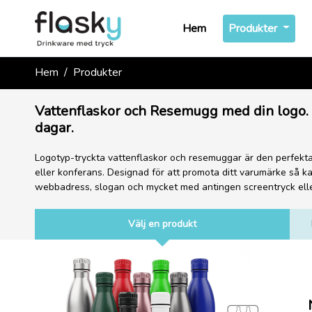
(curren
Hem
Produkter
Hem
Produkter
Vattenflaskor och Resemugg med din logo.
dagar.
Logotyp-tryckta vattenflaskor och resemuggar är den perfekta 
eller konferans. Designad för att promota ditt varumärke så kan
webbadress, slogan och mycket med antingen screentryck eller 
Välj en produkt