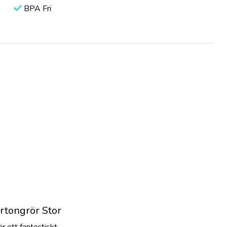
BPA Fri
rtongrör Stor
r ett fantastiskt