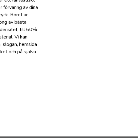
er förvaring av dina
yck. Röret är
tong av bästa
densitet, till 60%
terial. Vi kan
a, slogan, hemsida
ket och på själva