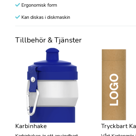
Ergonomisk form
Kan diskas i diskmaskin
Tillbehör & Tjänster
Karbinhake
Tryckbart Ka
Karbinhaken är ett användbart
Vårt Kartongrör ä